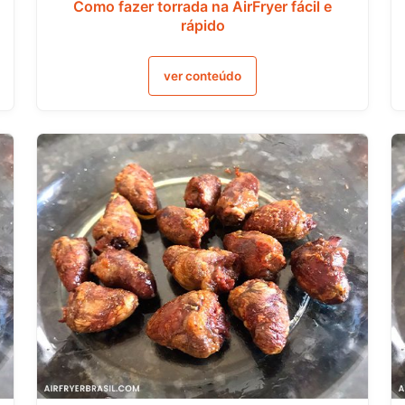
Como fazer torrada na AirFryer fácil e
rápido
ver conteúdo