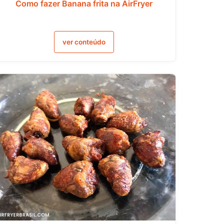
Como fazer Banana frita na AirFryer
ver conteúdo