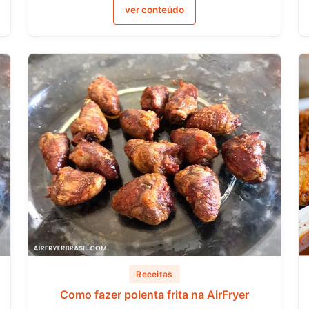
ver conteúdo
Receitas
Como fazer polenta frita na AirFryer