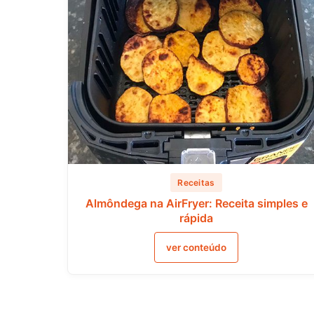
Receitas
Almôndega na AirFryer: Receita simples e
rápida
ver conteúdo