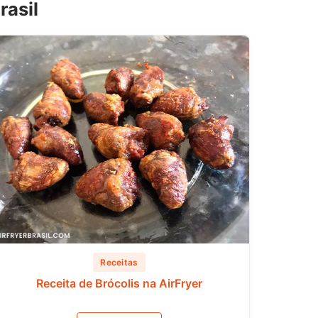
rasil
Receitas
Receita de Brócolis na AirFryer