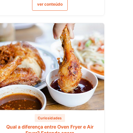
ver conteúdo
Curiosidades
Qual a diferença entre Oven Fryer e Air
Fryer? Entenda agora