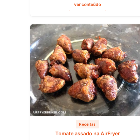
ver conteúdo
Receitas
Tomate assado na AirFryer