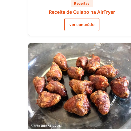
Receitas
Receita de Quiabo na AirFryer
ver conteúdo