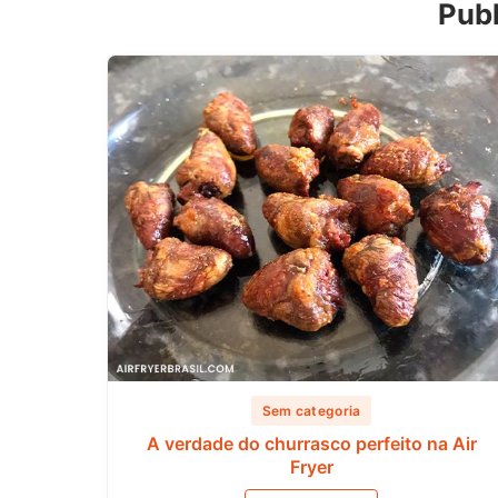
Publ
Sem categoria
A verdade do churrasco perfeito na Air
Fryer