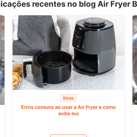
icações recentes no blog Air Fryer B
Dicas
Erros comuns ao usar a Air Fryer e como
evitá-los