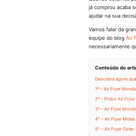
já comprou acaba s
ajudar na sua decis
Vamos falar da gra
equipe do blog
Air 
necessariamente qu
Conteúdo do art
Descubra agora qual
1º – Air Fryer Mond
2º – Philco Air Fry
3º – Air Fryer Mond
4° – Air Fryer Mide
5° – Air Fryer Oste