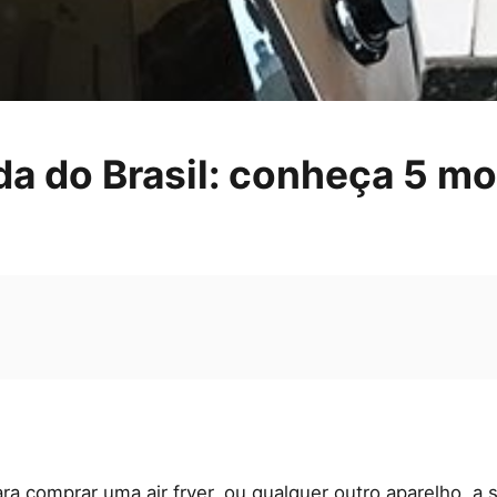
da do Brasil: conheça 5 mo
a comprar uma air fryer, ou qualquer outro aparelho, a 