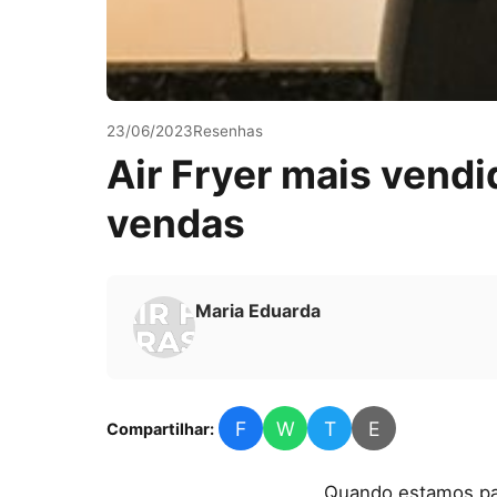
23/06/2023
Resenhas
Air Fryer mais vendi
vendas
Maria Eduarda
F
W
T
E
Compartilhar:
Quando estamos par