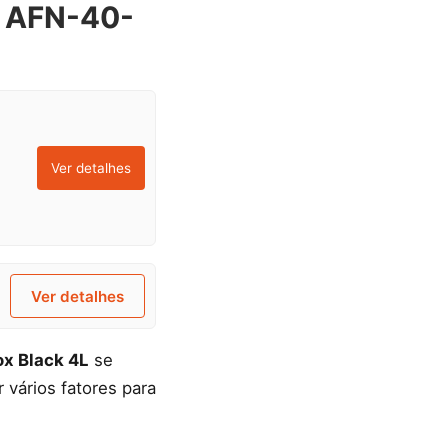
4L AFN-40-
Ver detalhes
Ver detalhes
ox Black 4L
se
vários fatores para