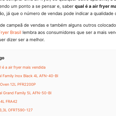
endo um ponto a se pensar e, saber
qual é a air fryer 
ão, já que o número de vendas pode indicar a qualidade 
nde campeã de vendas e também alguns outros colocados
Fryer Brasil
lembra aos consumidores que ser a mais ven
er dizer ser a melhor.
igo
 é a air fryer mais vendida
ial Family Inox Black 4L AFN-40-BI
er Oven 12L PFR2200P
ial Grand Family 5L AFN-50-BI
a 4L FRA42
r 3,3L OFRT590-127