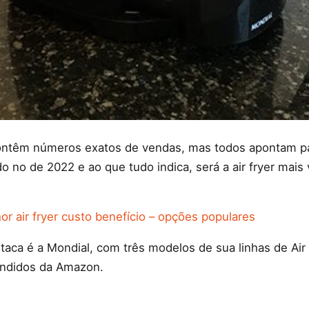
ontêm números exatos de vendas, mas todos apontam p
 no de 2022 e ao que tudo indica, será a air fryer mais 
or air fryer custo benefício – opções populares
aca é a Mondial, com três modelos de sua linhas de Air
vendidos da Amazon.