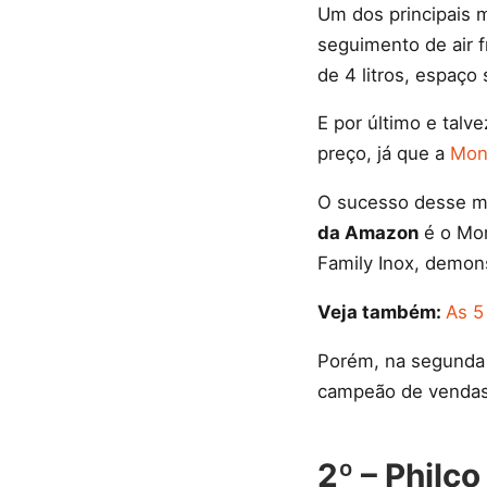
Um dos principais 
seguimento de air 
de 4 litros, espaço 
E por último e talv
preço, já que a
Mond
O sucesso desse mo
da Amazon
é o Mon
Family Inox, demons
Veja também:
As 5
Porém, na segunda 
campeão de vendas e
2º – Philc