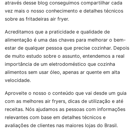
através desse blog conseguimos compartilhar cada
vez mais o nosso conhecimento e detalhes técnicos
sobre as fritadeiras air fryer.
Acreditamos que a praticidade e qualidade de
alimentação é uma das chaves para melhorar o bem-
estar de qualquer pessoa que precise cozinhar. Depois
de muito estudo sobre o assunto, entendemos a real
importância de um eletrodoméstico que cozinha
alimentos sem usar óleo, apenas ar quente em alta
velocidade.
Aproveite o nosso o conteúdo que vai desde um guia
com as melhores air fryers, dicas de utilização e até
receitas. Nós ajudamos as pessoas com informações
relevantes com base em detalhes técnicos e
avaliações de clientes nas maiores lojas do Brasil.