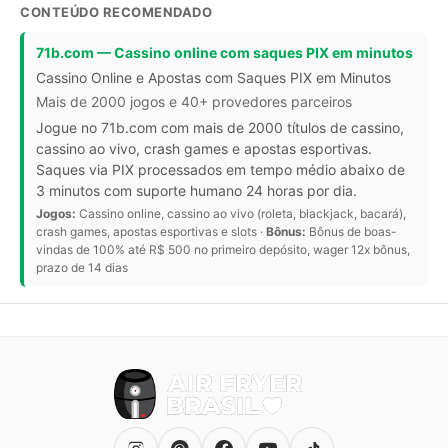
CONTEÚDO RECOMENDADO
71b.com — Cassino online com saques PIX em minutos
Cassino Online e Apostas com Saques PIX em Minutos
Mais de 2000 jogos e 40+ provedores parceiros
Jogue no 71b.com com mais de 2000 títulos de cassino,
cassino ao vivo, crash games e apostas esportivas.
Saques via PIX processados em tempo médio abaixo de
3 minutos com suporte humano 24 horas por dia.
Jogos:
Cassino online, cassino ao vivo (roleta, blackjack, bacará),
crash games, apostas esportivas e slots ·
Bônus:
Bônus de boas-
vindas de 100% até R$ 500 no primeiro depósito, wager 12x bônus,
prazo de 14 dias