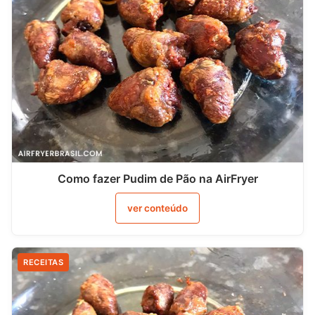
Como fazer Pudim de Pão na AirFryer
ver conteúdo
RECEITAS