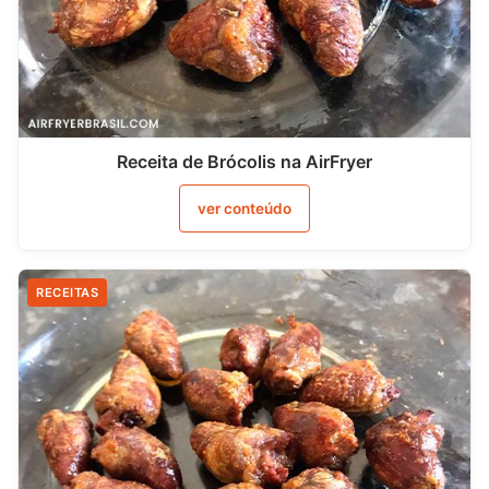
Receita de Brócolis na AirFryer
ver conteúdo
RECEITAS