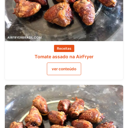
Receitas
Tomate assado na AirFryer
ver conteúdo