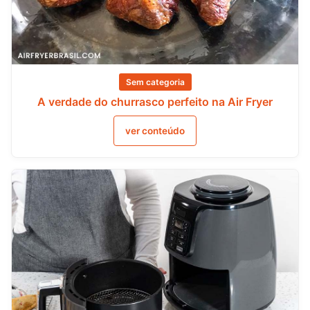
Sem categoria
A verdade do churrasco perfeito na Air Fryer
ver conteúdo