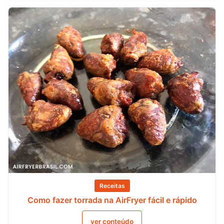
Receitas
Como fazer torrada na AirFryer fácil e rápido
ver conteúdo