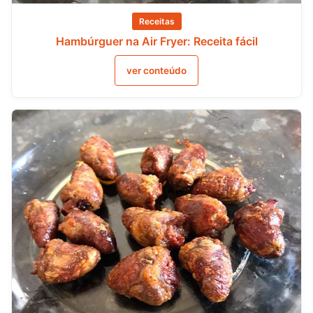
Receitas
Hambúrguer na Air Fryer: Receita fácil
ver conteúdo