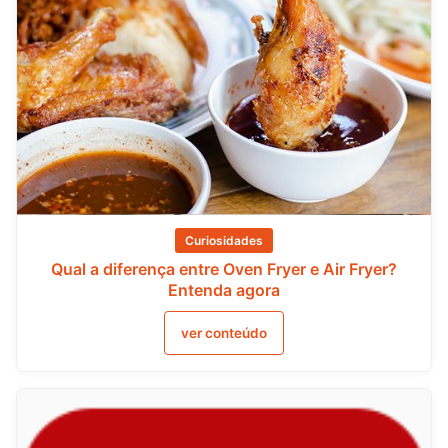
Curiosidades
Qual a diferença entre Oven Fryer e Air Fryer?
Entenda agora
ver conteúdo