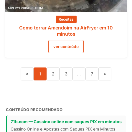
Receitas
Como torrar Amendoim na AirFryer em 10
minutos
ver conteúdo
Page
«
1
2
3
…
7
»
CONTEÚDO RECOMENDADO
71b.com — Cassino online com saques PIX em minutos
Cassino Online e Apostas com Saques PIX em Minutos