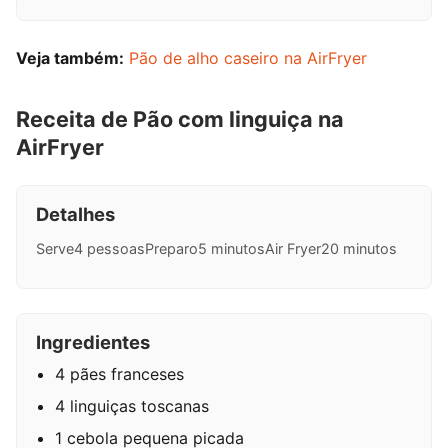
Veja também:
Pão de alho caseiro na AirFryer
Receita de Pão com linguiça na
AirFryer
Detalhes
Serve
4 pessoas
Preparo
5 minutos
Air Fryer
20 minutos
Ingredientes
4 pães franceses
4 linguiças toscanas
1 cebola pequena picada