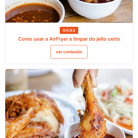
DICAS
Como usar a AirFryer e limpar do jeito certo
ver conteúdo