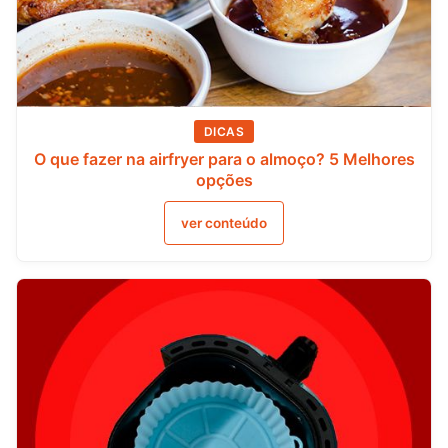
DICAS
O que fazer na airfryer para o almoço? 5 Melhores
opções
ver conteúdo