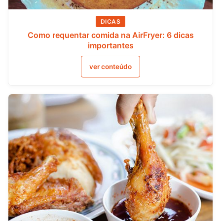
DICAS
Como requentar comida na AirFryer: 6 dicas
importantes
ver conteúdo