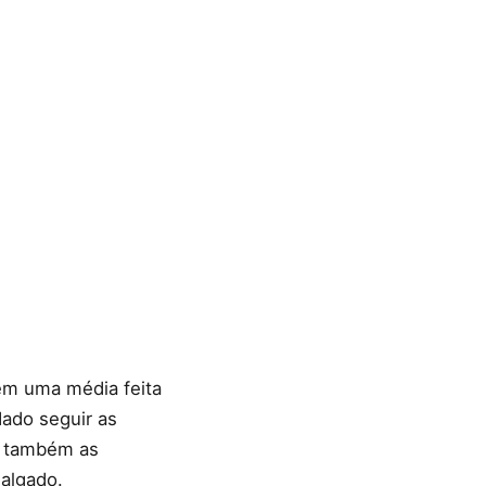
em uma média feita
dado seguir as
ga também as
algado.