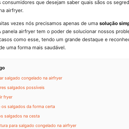
s consumidores que desejam saber quais sãos os segred
a airfryer.
uitas vezes nós precisamos apenas de uma
solução sim
A panela airfryer tem o poder de solucionar nossos prob
 casos como esse, tendo um grande destaque e reconhe
 de uma forma mais saudável.
igo
tar salgado congelado na airfryer
res salgados possíveis
r fryer
e os salgados da forma certa
os salgados na cesta
ura para salgado congelado na airfryer