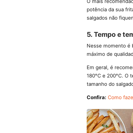
O mais recomendad
potência da sua fr
salgados não fique
5. Tempo e te
Nesse momento é bo
máximo de qualidad
Em geral, é recomen
180°C e 200°C. O t
tamanho do salgad
Confira:
Como fazer