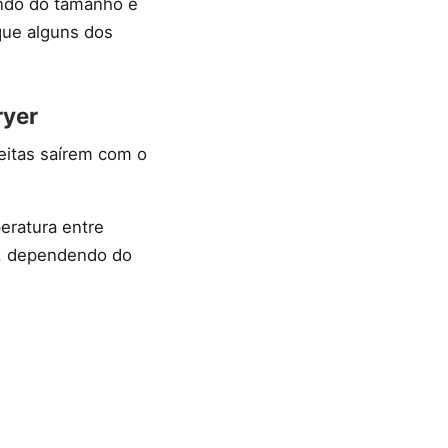
ndo do tamanho e
que alguns dos
ryer
eitas saírem com o
eratura entre
s, dependendo do