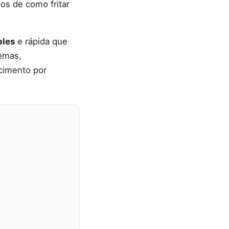
os de como fritar
ples
e rápida que
lemas,
cimento por