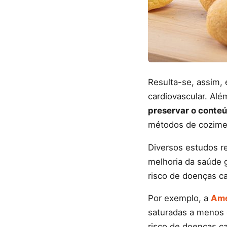
Resulta-se, assim,
cardiovascular. Alé
preservar o conteú
métodos de cozime
Diversos estudos r
melhoria da saúde 
risco de doenças c
Por exemplo, a
Ame
saturadas a menos d
risco de doenças ca