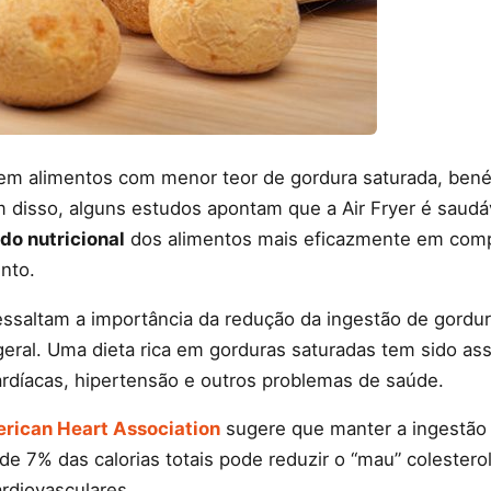
 em alimentos com menor teor de gordura saturada, bené
m disso, alguns estudos apontam que a Air Fryer é saudá
do nutricional
dos alimentos mais eficazmente em com
nto.
essaltam a importância da redução da ingestão de gordur
geral. Uma dieta rica em gorduras saturadas tem sido as
ardíacas, hipertensão e outros problemas de saúde.
rican Heart Association
sugere que manter a ingestão
e 7% das calorias totais pode reduzir o “mau” colestero
rdiovasculares.