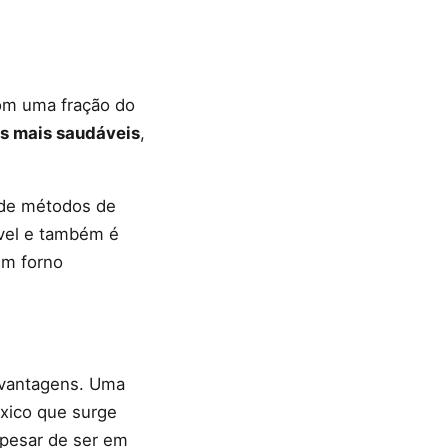
com uma fração do
s mais saudáveis
,
 de métodos de
ável e também é
um forno
svantagens. Uma
xico que surge
apesar de ser em