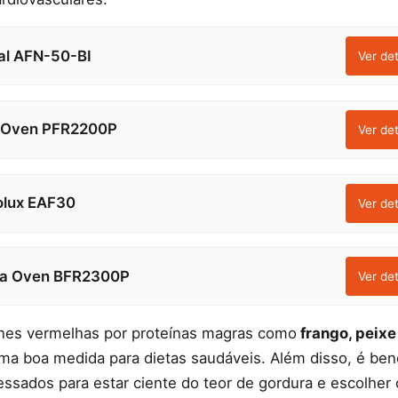
al AFN-50-BI
Ver de
o Oven PFR2200P
Ver de
olux EAF30
Ver de
nia Oven BFR2300P
Ver de
rnes vermelhas por proteínas magras como
frango, peixe
a boa medida para dietas saudáveis. Além disso, é benéf
essados para estar ciente do teor de gordura e escolher