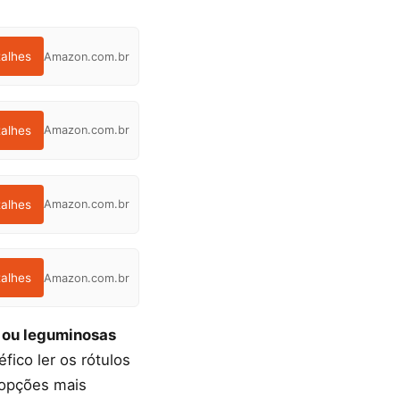
talhes
Amazon.com.br
talhes
Amazon.com.br
talhes
Amazon.com.br
talhes
Amazon.com.br
 ou leguminosas
ico ler os rótulos
 opções mais