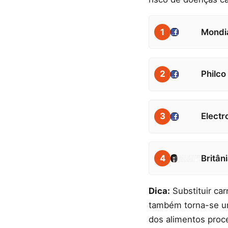
1
Mondi
2
Philc
3
Electr
4
Britâ
Dica:
Substituir ca
também torna-se um
dos alimentos proc