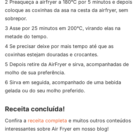
2
Preaqueça a airfryer a 180°C por 5 minutos e depois
coloque as coxinhas da asa na cesta da airfryer, sem
sobrepor.
3
Asse por 25 minutos em 200°C, virando elas na
metade do tempo.
4
Se precisar deixe por mais tempo até que as
coxinhas estejam douradas e crocantes.
5
Depois retire da AirFryer e sirva, acompanhadas de
molho de sua preferência.
6
Sirva em seguida, acompanhado de uma bebida
gelada ou do seu molho preferido.
Receita concluída!
Confira a
receita completa
e muitos outros conteúdos
interessantes sobre Air Fryer em nosso blog!