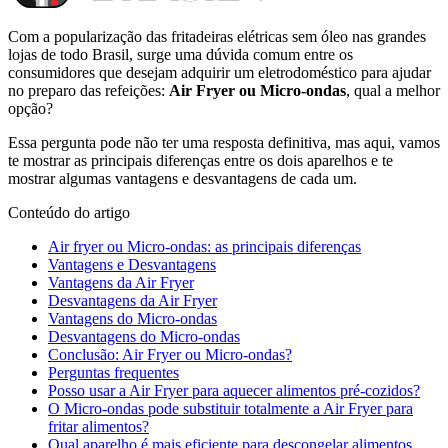
Com a popularização das fritadeiras elétricas sem óleo nas grandes
lojas de todo Brasil, surge uma dúvida comum entre os
consumidores que desejam adquirir um eletrodoméstico para ajudar
no preparo das refeições:
Air Fryer ou Micro-ondas
, qual a melhor
opção?
Essa pergunta pode não ter uma resposta definitiva, mas aqui, vamos
te mostrar as principais diferenças entre os dois aparelhos e te
mostrar algumas vantagens e desvantagens de cada um.
Conteúdo do artigo
Air fryer ou Micro-ondas: as principais diferenças
Vantagens e Desvantagens
Vantagens da Air Fryer
Desvantagens da Air Fryer
Vantagens do Micro-ondas
Desvantagens do Micro-ondas
Conclusão: Air Fryer ou Micro-ondas?
Perguntas frequentes
Posso usar a Air Fryer para aquecer alimentos pré-cozidos?
O Micro-ondas pode substituir totalmente a Air Fryer para
fritar alimentos?
Qual aparelho é mais eficiente para descongelar alimentos